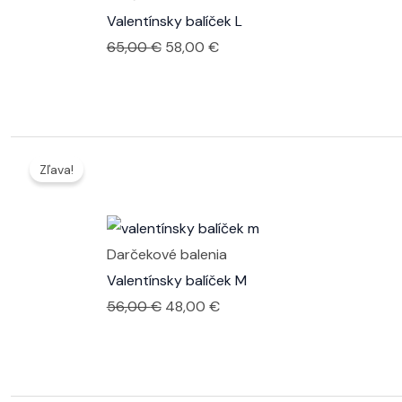
Valentínsky balíček L
Pôvodná
Aktuálna
65,00
€
58,00
€
cena
cena
bola:
je:
65,00 €.
58,00 €.
Zľava!
Darčekové balenia
Valentínsky balíček M
Pôvodná
Aktuálna
56,00
€
48,00
€
cena
cena
bola:
je:
56,00 €.
48,00 €.