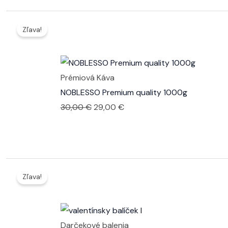
18,00 €.
15,00 €.
Zľava!
Prémiová Káva
NOBLESSO Premium quality 1000g
Pôvodná
Aktuálna
30,00
€
29,00
€
cena
cena
bola:
je:
30,00 €.
29,00 €.
Zľava!
Darčekové balenia