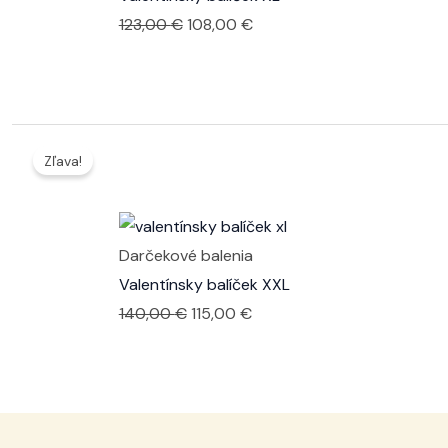
Pôvodná
Aktuálna
123,00
€
108,00
€
cena
cena
bola:
je:
123,00 €.
108,00 €.
Zľava!
Darčekové balenia
Valentínsky balíček XXL
Pôvodná
Aktuálna
140,00
€
115,00
€
cena
cena
bola:
je:
140,00 €.
115,00 €.