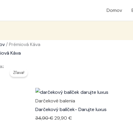
Domov
ov
/ Prémiová Káva
iová Káva
azuje sa 10 výsledkov
Zľava!
Darčekové balenia
Darčekový balíček- Darujte luxus
Pôvodná
Aktuálna
34,90
€
29,90
€
cena
cena