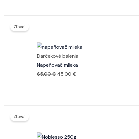
bola:
je:
34,90 €.
29,90 €.
Zľava!
Darčekové balenia
Napeňovač mlieka
Pôvodná
Aktuálna
65,00
€
45,00
€
cena
cena
bola:
je:
65,00 €.
45,00 €.
Zľava!