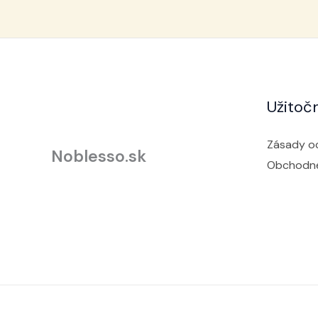
Užitoč
Zásady o
Noblesso.sk
Obchodn