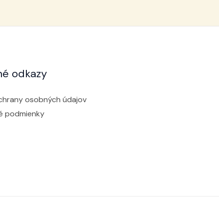
né odkazy
chrany osobných údajov
é podmienky